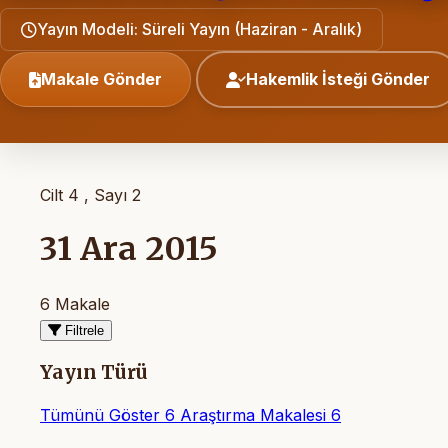
Yayın Modeli: Süreli Yayın (Haziran - Aralık)
Makale Gönder
Hakemlik İsteği Gönder
Cilt 4 , Sayı 2
31 Ara 2015
6 Makale
Filtrele
Yayın Türü
Tümünü Göster
6
Araştırma Makalesi
6