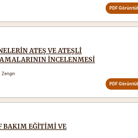
PDF Görüntü
ELERİN ATEŞ VE ATEŞLİ
GULAMALARININ İNCELENMESİ
 Zengin
PDF Görüntü
 BAKIM EĞİTİMİ VE