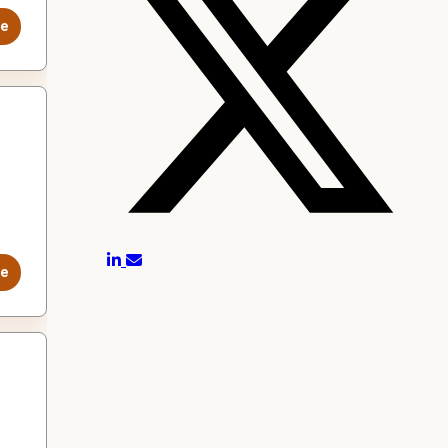
le
le