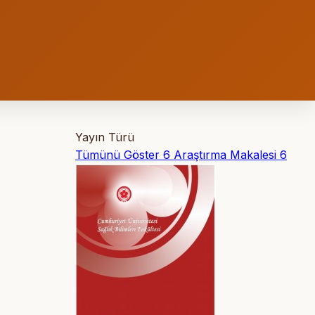
Yayın Türü
Tümünü Göster
6
Araştırma Makalesi
6