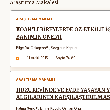
Makaleler
Araştırma Makalesi
ARAŞTIRMA MAKALESI
KOAH’LI BİREYLERDE ÖZ-ETKİLİLİ
BAKIMIN ÖNEMİ
*
Bilge Bal Özkaptan
,
Sevgisun Kapucu
31 Aralık 2015
Sayfa 74-80
ARAŞTIRMA MAKALESI
HUZUREVİNDE VE EVDE YAŞAYAN Y
ALGILARININ KARŞILAŞTIRILMAS
*
Fatma Genç
,
Emine Küçük
,
Osman Onur