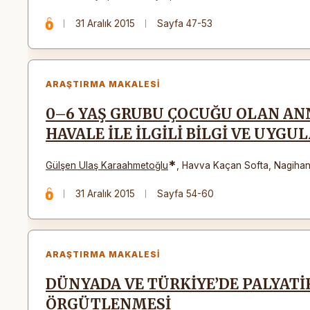
31 Aralık 2015
Sayfa 47-53
ARAŞTIRMA MAKALESI
0–6 YAŞ GRUBU ÇOCUĞU OLAN ANN
HAVALE İLE İLGİLİ BİLGİ VE UY
*
Gülşen Ulaş Karaahmetoğlu
,
Havva Kaçan Softa
,
Nagihan
31 Aralık 2015
Sayfa 54-60
ARAŞTIRMA MAKALESI
DÜNYADA VE TÜRKİYE’DE PALYATİF
ÖRGÜTLENMESİ