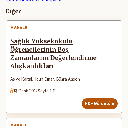
Makaleler
Diğer
MAKALE
Sağlık Yüksekokulu
Öğrencilerinin Boş
Zamanlarını Değerlendirme
Alışkanlıkları
Asiye Kartal
,
İlgün Çınar
,
Büşra Ağgön
12 Ocak 2012
Sayfa 1-9
PDF Görüntüle
MAKALE