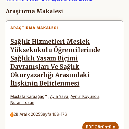
Makaleler
Araştırma Makalesi
ARAŞTIRMA MAKALESI
Sağlık Hizmetleri Meslek
Yüksekokulu Öğrencilerinde
Sağlıklı Yaşam Biçimi
Davranışları Ve Sağlık
Okuryazarlığı Arasındaki
İlişkinin Belirlenmesi
*
Mustafa Karaağaç
,
Ayla Yava
,
Aynur Koyuncu
,
Nuran Tosun
28 Aralık 2025
Sayfa 168-176
PDF Görüntüle