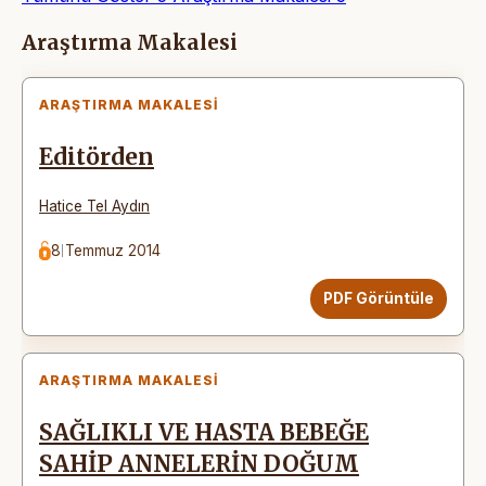
Makaleler
Araştırma Makalesi
ARAŞTIRMA MAKALESI
Editörden
Hatice Tel Aydın
8 Temmuz 2014
PDF Görüntüle
ARAŞTIRMA MAKALESI
SAĞLIKLI VE HASTA BEBEĞE
SAHİP ANNELERİN DOĞUM