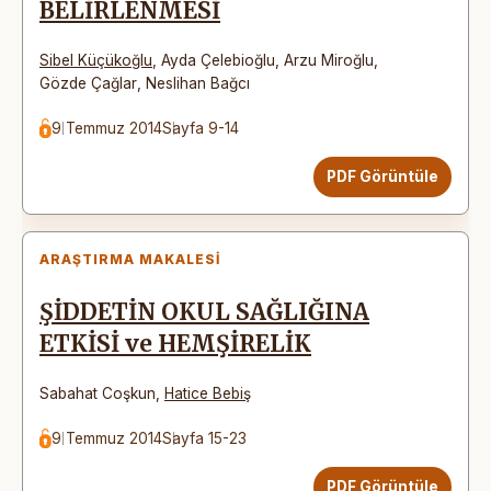
BELİRLENMESİ
Sibel Küçükoğlu
,
Ayda Çelebioğlu
,
Arzu Miroğlu
,
Gözde Çağlar
,
Neslihan Bağcı
9 Temmuz 2014
Sayfa 9-14
PDF Görüntüle
ARAŞTIRMA MAKALESI
ŞİDDETİN OKUL SAĞLIĞINA
ETKİSİ ve HEMŞİRELİK
Sabahat Coşkun
,
Hatice Bebiş
9 Temmuz 2014
Sayfa 15-23
PDF Görüntüle