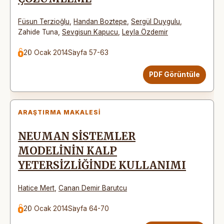
Füsun Terzioğlu
,
Handan Boztepe
,
Sergül Duygulu
,
Zahide Tuna
,
Sevgisun Kapucu
,
Leyla Özdemir
20 Ocak 2014
Sayfa 57-63
PDF Görüntüle
ARAŞTIRMA MAKALESI
NEUMAN SİSTEMLER
MODELİNİN KALP
YETERSİZLİĞİNDE KULLANIMI
Hatice Mert
,
Canan Demir Barutcu
20 Ocak 2014
Sayfa 64-70