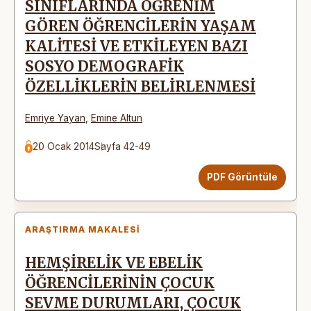
SINIFLARINDA ÖĞRENİM
GÖREN ÖĞRENCİLERİN YAŞAM
KALİTESİ VE ETKİLEYEN BAZI
SOSYO DEMOGRAFİK
ÖZELLİKLERİN BELİRLENMESİ
Emriye Yayan
,
Emine Altun
20 Ocak 2014
Sayfa 42-49
PDF Görüntüle
ARAŞTIRMA MAKALESI
HEMŞİRELİK VE EBELİK
ÖĞRENCİLERİNİN ÇOCUK
SEVME DURUMLARI, ÇOCUK