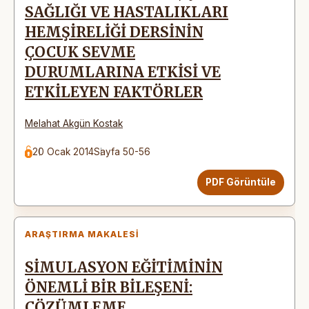
SAĞLIĞI VE HASTALIKLARI
HEMŞİRELİĞİ DERSİNİN
ÇOCUK SEVME
DURUMLARINA ETKİSİ VE
ETKİLEYEN FAKTÖRLER
Melahat Akgün Kostak
20 Ocak 2014
Sayfa 50-56
PDF Görüntüle
ARAŞTIRMA MAKALESI
SİMULASYON EĞİTİMİNİN
ÖNEMLİ BİR BİLEŞENİ:
ÇÖZÜMLEME