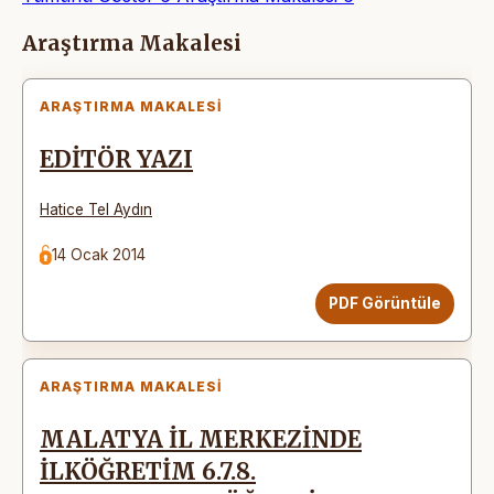
Makaleler
Araştırma Makalesi
ARAŞTIRMA MAKALESI
EDİTÖR YAZI
Hatice Tel Aydın
14 Ocak 2014
PDF Görüntüle
ARAŞTIRMA MAKALESI
MALATYA İL MERKEZİNDE
İLKÖĞRETİM 6.7.8.