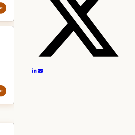
le
le