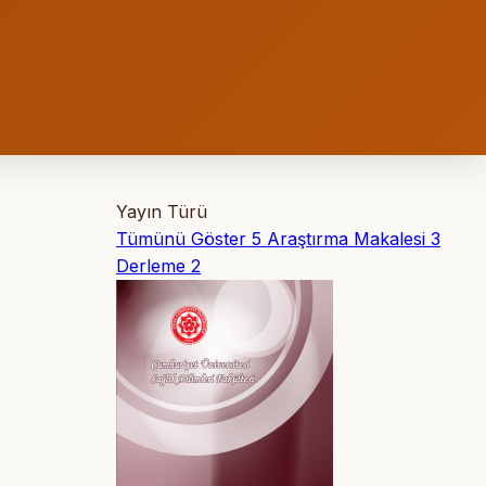
Yayın Türü
Tümünü Göster
5
Araştırma Makalesi
3
Derleme
2