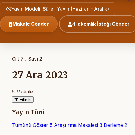
Yayın Modeli: Süreli Yayın (Haziran - Aralık)
Makale Gönder
Hakemlik İsteği Gönder
Cilt 7 , Sayı 2
27 Ara 2023
5 Makale
Filtrele
Yayın Türü
Tümünü Göster
5
Araştırma Makalesi
3
Derleme
2