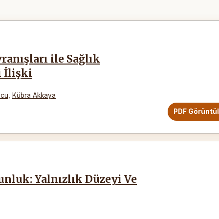
anışları ile Sağlık
 İlişki
ucu
,
Kübra Akkaya
PDF Görüntü
unluk: Yalnızlık Düzeyi Ve