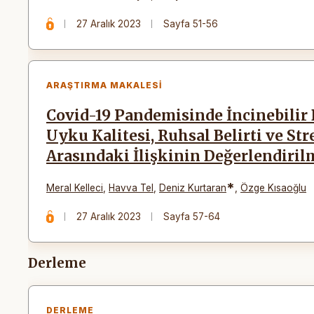
27 Aralık 2023
Sayfa 51-56
ARAŞTIRMA MAKALESI
Covid-19 Pandemisinde İncinebilir 
Uyku Kalitesi, Ruhsal Belirti ve St
Arasındaki İlişkinin Değerlendiril
*
Meral Kelleci
,
Havva Tel
,
Deniz Kurtaran
,
Özge Kısaoğlu
27 Aralık 2023
Sayfa 57-64
Derleme
DERLEME