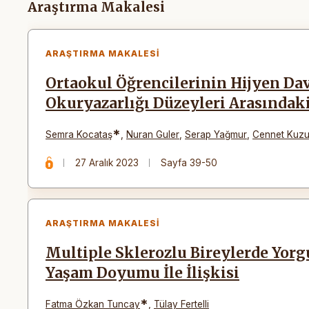
Makaleler
Araştırma Makalesi
ARAŞTIRMA MAKALESI
Ortaokul Öğrencilerinin Hijyen Davr
Okuryazarlığı Düzeyleri Arasındaki
*
Semra Kocataş
,
Nuran Guler
,
Serap Yağmur
,
Cennet Kuz
27 Aralık 2023
Sayfa 39-50
ARAŞTIRMA MAKALESI
Multiple Sklerozlu Bireylerde Yorg
Yaşam Doyumu İle İlişkisi
*
Fatma Özkan Tuncay
,
Tülay Fertelli